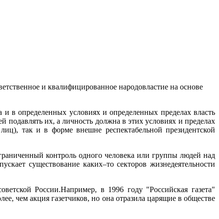
ветственное и квалифицированное народовластие на основе
а и в определенных условиях и определенных пределах власть
й подавлять их, а личность должна в этих условиях и пределах
лиц), так и в форме внешне респектабельной президентской
ограниченный контроль одного человека или группы людей над
пускает существование каких–то секторов жизнедеятельности
ветской России.Например, в 1996 году "Российская газета"
ее, чем акция газетчиков, но она отразила царящие в обществе