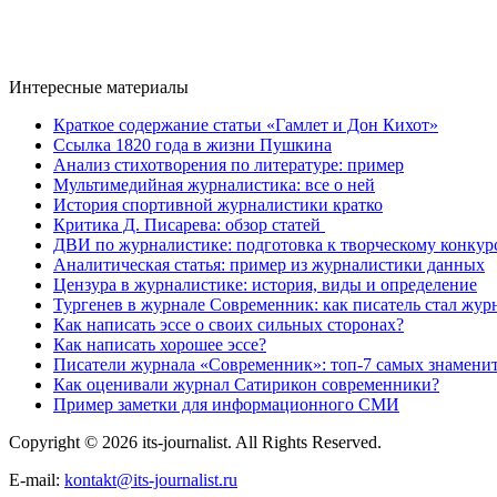
Интересные материалы
Краткое содержание статьи «Гамлет и Дон Кихот»
Ссылка 1820 года в жизни Пушкина
Анализ стихотворения по литературе: пример
Мультимедийная журналистика: все о ней
История спортивной журналистики кратко
Критика Д. Писарева: обзор статей
ДВИ по журналистике: подготовка к творческому кон
Аналитическая статья: пример из журналистики данных
Цензура в журналистике: история, виды и определение
Тургенев в журнале Современник: как писатель стал жу
Как написать эссе о своих сильных сторонах?
Как написать хорошее эссе?
Писатели журнала «Современник»: топ-7 самых знамени
Как оценивали журнал Сатирикон современники?
Пример заметки для информационного СМИ
Copyright © 2026 its-journalist. All Rights Reserved.
E-mail:
kontakt@its-journalist.ru