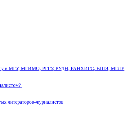
курсу в МГУ, МГИМО, РГГУ, РУДН, РАНХИГС, ВШЭ, МГЛУ
рналистом?
тых литераторов-журналистов