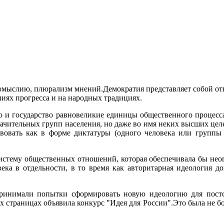
комыслию, плюрализм мнений.Демократия представляет собой от
иях прогресса и на народных традициях.
во и государство равновеликие единицы общественного процесс
ачительных групп населения, но даже во имя неких высших целе
вовать как в форме диктатуры (одного человека или группы 
систему общественных отношений, которая обеспечивала бы не
ка в отдельности, в то время как авторитарная идеология до
принимали попытки сформировать новую идеологию для постсо
 страницах объявила конкурс "Идея для России".Это была не бол