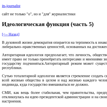
Skip
its-journalist
to
сайт не только "о", но и "для" журналистики
content
Идеологическая функция (часть 5)
[<-- Назад]
В духовной жизни демократия опирается на терпимость к ина
либерально–нравственных ценностей, основанных на достижен
Авторитарная идеология предполагает, что личность, общест
имеет право не только пренебрегать интересами и мнениями зн
государству подчиняться.Авторитарный режим может сущест
республики.
Сутью тоталитарной идеологии является стремление создать 
всей жизнью общества в целом и над жизнью каждого челове
индивида, куда государство вмешиваться не должно.
СМИ, как вещь более стабильная, чем правительства, пред
откликнулась на идею президентской администрации и на своих
настроения.