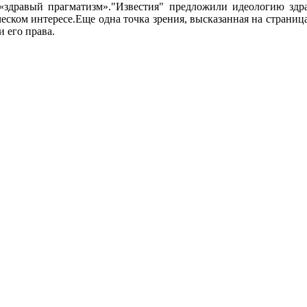
«здравый прагматизм»."Известия" предложили идеологию здра
ском интересе.Еще одна точка зрения, высказанная на страница
и его права.