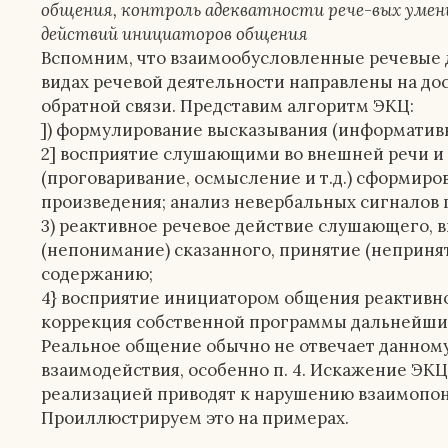
общения, контроль адекватности рече-вых умен
действий инициаторов общения
Вспомним, что взаимообусловленные речевые 
видах речевой деятельности направлены на д
обратной связи. Представим алгоритм ЭКЦ:
]) формулирование высказывания (информатив
2] восприятие слушающими во внешней речи и 
(проговаривание, осмысление и т.д.) сформиро
произведения; анализ невербальных сигналов г
3) реактивное речевое действие слушающего,
(непонимание) сказанного, принятие (неприня
содержанию;
4} восприятие инициатором общения реактивн
коррекция собственной программы дальнейших
Реальное общение обычно не отвечает данному
взаимодействия, особенно п. 4. Искажение ЭКЦ
реализацией приводят к нарушению взаимопо
Проиллюстрируем это на примерах.