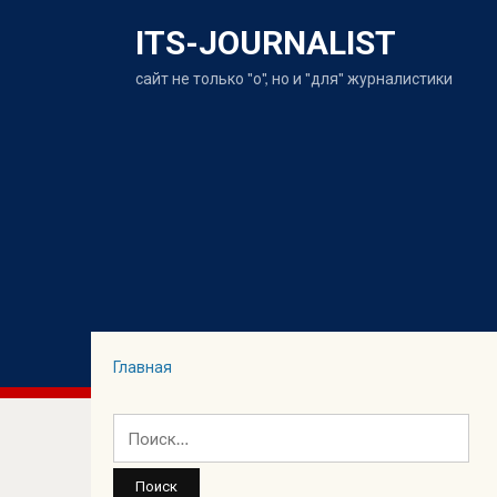
ITS-JOURNALIST
сайт не только "о", но и "для" журналистики
Главная
Найти: