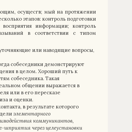
ющим, осущесгв; мый на протяжении
сколько этапов: контроль подготовки
 восприятия информации; контроль
азываний в соответствии с типом
уточняющие или наводящие вопросы,
когда собеседники демонстрируют
щения в целом. Хороший путь к
тям собеседника. Такая
реальном общении выражается в
ля или в его пересказе
за и оценки.
нтакта, в результате которого
одели
элементарного
аимодействия коммуникантов,
че-шприятия через целеустановки