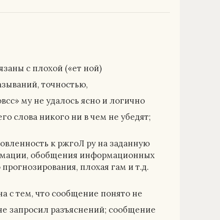
заны с плохой («ет ной)
зываний, точностью,
сс» му не удалось ясно и логично
о слова никого ни в чем не убедят;
овленность к ржгоЛ ру на заданную
с? мации, обобщения информационных
прогнозирования, плохая гам и т.д.
а с тем, что сообщение понято не
не запросил разъяснений; сообщение