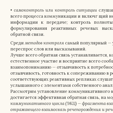
•
самоконтроль или контроль ситуации
слуша
всего процесса коммуникации и включг щий не
информадии к передаче; контроль полноты
формулирования реактивных речевых выск
обратной связи.
Среди
методов контроля
самый популярный — 
переспрос слов или высказываний.
Лучше всего обратная связь устанавливается, 
естественное участие и восприятие всего сооб
взаимопониманию — отзывчивость к потребнос
отзывчивость, готовность к сопереживанию в 
соответствующих реактивных репликах слушате
услышанного с элементами собственного анали
Рассмотрим установление коммуникативного ко
достигается эффективная обратная связь, на м
коммуникативного
цикла (ЭКЦ) — фрагмента вз
отражающего взаимосвязь речепорождения и ре