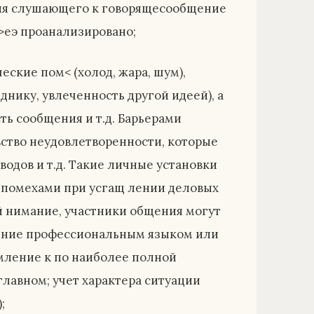
ния слушающего к говорящесообщение
р>еэ проанализировано;
ские пом< (холод, жара, шум),
нику, увлеченность другой идеей), а
ть сообщения и т.д. Барьерами
вство неудовлетворенности, которые
одов и т.д. Такие личные установки
 помехами при усгащ лении деловых
й нимание, участники общения могут
дение профессиональным языком или
мление к по наиболее полной
лавном; учет характера ситуации
;