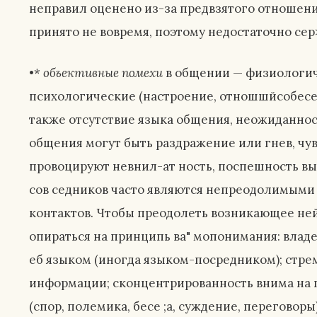
неправил оценено из-за предвзятого отноше
принято не вовремя, поэтому недостаточно се
•*
объективные помехи
в общении — физиологиче
психологические (настроение, отношшйсобесед
,
также отсутствие языка общения, неожиданнос
общения могут быть раздражение или гнев, чу
провоцируют невнил-ат ность, поспешность выв
сов седников часто являются непреодолимыми
контактов. Чтобы преодолеть возникающее не
опираться на принципь ва" мопонимания: вла
еб языком (иногда языком-посредником); стре
информации; сконцентрированность внима на г
(спор, полемика, бесе ;а, суждение, переговоры)