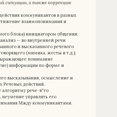
ий ситуации, а также коррекцию
действия коммуникантов в разных
остижение взаимопонимания и
ного блока) инициатором общения;
анализ — во внутренней речи
ванного и высказанного речевого
оворящего (мимика, жесты и т.д.);
 выражающее понимание
тие) информации по форме и
ого высказывания, осмысление и
 Речевых действий.
 алгоритму рече-в°го
, неумение управлять его
нимания Мжду коммуникантами.