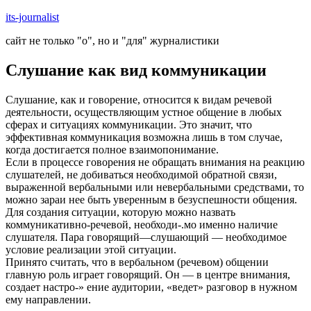
Skip
its-journalist
to
сайт не только "о", но и "для" журналистики
content
Слушание как вид коммуникации
Слушание, как и говорение, относится к видам речевой
деятельности, осуществляющим устное общение в любых
сферах и ситуациях коммуникации. Это значит, что
эффективная коммуникация возможна лишь в том случае,
когда достигается полное взаимопонимание.
Если в процессе говорения не обращать внимания на реакцию
слушателей, не добиваться необходимой обратной связи,
выраженной вербальными или невербальными средствами, то
можно зараи нее быть уверенным в безуспешности общения.
Для создания ситуации, которую можно назвать
коммуникативно-речевой, необходи-.мо именно наличие
слушателя. Пара говорящий—слушающий — необходимое
условие реализации этой ситуации.
Принято считать, что в вербальном (речевом) общении
главную роль играет говорящий. Он — в центре внимания,
создает настро-» ение аудитории, «ведет» разговор в нужном
ему направлении.