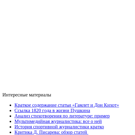
Интересные материалы
Краткое содержание статьи «Гамлет и Дон Кихот»
Ссылка 1820 года в жизни Пушкина
Анализ стихотворения по литературе: пример
Мультимедийная журналистика: все о ней
История спортивной журналистики кратко
Критика Д. Писарева: обзор статей