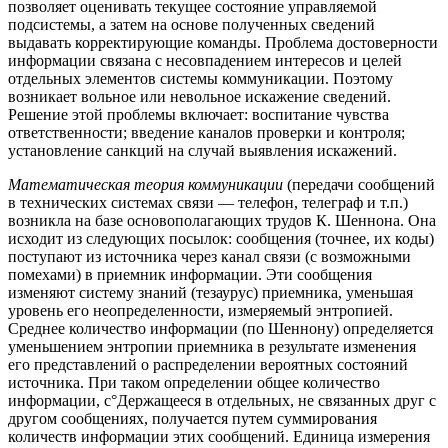
позволяет оценивать текущее состояние управляемой
подсистемы, а затем на основе полученных сведений
выдавать корректирующие команды. Проблема достоверности
информации связана с несовпадением интересов и целей
отдельных элементов системы коммуникации. Поэтому
возникает вольное или невольное искажение сведений.
Решение этой проблемы включает: воспитание чувства
ответственности; введение каналов проверки и контроля;
установление санкций на случай выявления искажений.
Математическая теория коммуникации
(передачи сообщений
в технических системах связи — телефон, телеграф и т.п.)
возникла на базе основополагающих трудов К. Шеннона. Она
исходит из следующих посылок: сообщения (точнее, их коды)
поступают из источника через канал связи (с возможными
помехами) в приемник информации. Эти сообщения
изменяют систему знаний (тезаурус) приемника, уменьшая
уровень его неопределенности, измеряемый энтропией.
Среднее количество информации (по Шеннону) определяется
уменьшением энтропии приемника в результате изменения
его представлений о распределении вероятных состояний
источника. При таком определении общее количество
информации, с°Держащееся в отдельных, не связанных друг с
другом сообщениях, получается путем суммирования
количеств информации этих сообщений. Единица измерения