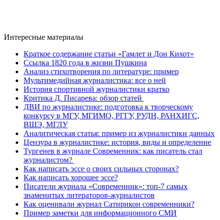
Интересные материалы
Краткое содержание статьи «Гамлет и Дон Кихот»
Ссылка 1820 года в жизни Пушкина
Анализ стихотворения по литературе: пример
Мультимедийная журналистика: все о ней
История спортивной журналистики кратко
Критика Д. Писарева: обзор статей
ДВИ по журналистике: подготовка к творческому
конкурсу в МГУ, МГИМО, РГГУ, РУДН, РАНХИГС,
ВШЭ, МГЛУ
Аналитическая статья: пример из журналистики данных
Цензура в журналистике: история, виды и определение
Тургенев в журнале Современник: как писатель стал
журналистом?
Как написать эссе о своих сильных сторонах?
Как написать хорошее эссе?
Писатели журнала «Современник»: топ-7 самых
знаменитых литераторов-журналистов
Как оценивали журнал Сатирикон современники?
Пример заметки для информационного СМИ