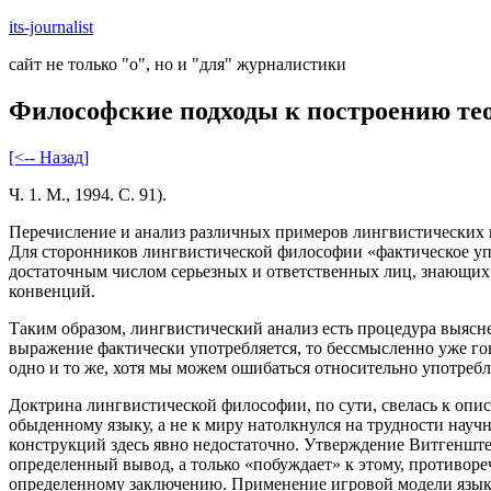
Skip
its-journalist
to
сайт не только "о", но и "для" журналистики
content
Философские подходы к построению тео
[<-- Назад]
Ч. 1. М., 1994. С. 91).
Перечисление и анализ различных примеров лингвистических и
Для сторонников лингвистической философии «фактическое упот
достаточным числом серьезных и ответственных лиц, знающих
конвенций.
Таким образом, лингвистический анализ есть процедура выясн
выражение фактически употребляется, то бессмысленно уже гов
одно и то же, хотя мы можем ошибаться относительно употребл
Доктрина лингвистической философии, по сути, свелась к опис
обыденному языку, а не к миру натолкнулся на трудности нау
конструкций здесь явно недостаточно. Утверждение Витгенштей
определенный вывод, а только «побуждает» к этому, противор
определенному заключению. Применение игровой модели языка