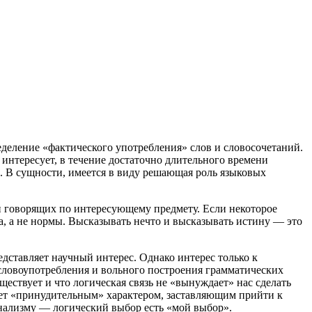
еделение «фактического употребления» слов и словосочетаний.
интересует, в течение достаточно длительного времени
. В сущности, имеется в виду решающая роль языковых
й говорящих по интересующему предмету. Если некоторое
а, а не нормы. Высказывать нечто и высказывать истину — это
дставляет научный интерес. Однако интерес только к
 словоупотребления и вольного построения грамматических
ествует и что логическая связь не «вынуждает» нас сделать
ает «принудительным» характером, заставляющим прийти к
нализму — логический выбор есть «мой выбор».