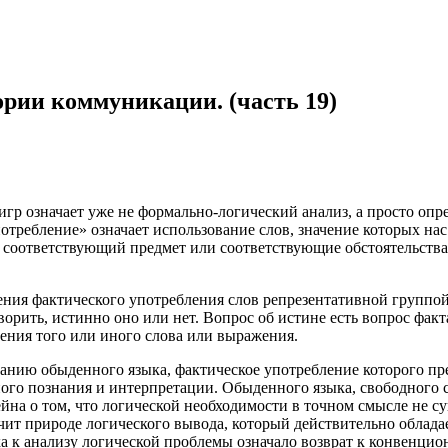
рии коммуникации. (часть 19)
гр означает уже не формально-логический анализ, а просто опр
ребление» означает использование слов, значение которых нас 
 соответствующий предмет или соответствующие обстоятельства
ения фактического употребления слов репрезентативной группо
орить, истинно оно или нет. Вопрос об истине есть вопрос факт
ения того или иного слова или выражения.
анию обыденного языка, фактическое употребление которого пре
чного познания и интерпретации. Обыденного языка, свободного
на о том, что логической необходимости в точном смысле не сущ
ечит природе логического вывода, который действительно облад
 к анализу логической проблемы означало возврат к конвенцио