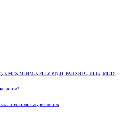
курсу в МГУ, МГИМО, РГГУ, РУДН, РАНХИГС, ВШЭ, МГЛУ
рналистом?
тых литераторов-журналистов