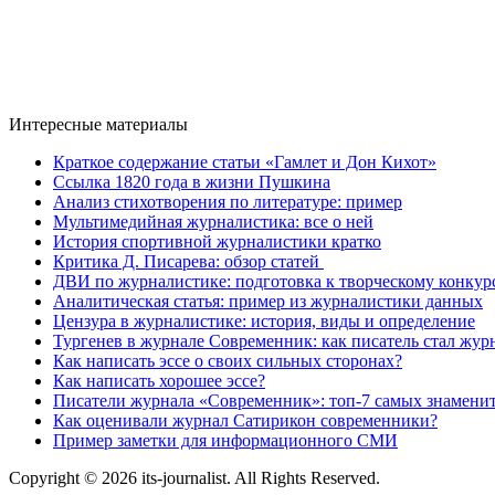
Интересные материалы
Краткое содержание статьи «Гамлет и Дон Кихот»
Ссылка 1820 года в жизни Пушкина
Анализ стихотворения по литературе: пример
Мультимедийная журналистика: все о ней
История спортивной журналистики кратко
Критика Д. Писарева: обзор статей
ДВИ по журналистике: подготовка к творческому кон
Аналитическая статья: пример из журналистики данных
Цензура в журналистике: история, виды и определение
Тургенев в журнале Современник: как писатель стал жу
Как написать эссе о своих сильных сторонах?
Как написать хорошее эссе?
Писатели журнала «Современник»: топ-7 самых знамени
Как оценивали журнал Сатирикон современники?
Пример заметки для информационного СМИ
Copyright © 2026 its-journalist. All Rights Reserved.