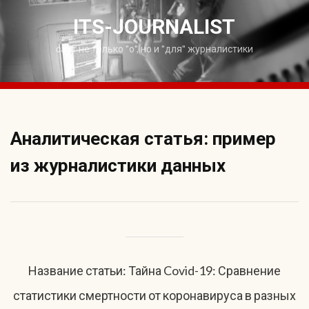
Skip
to
ITS-JOURNALIST
content
сайт не только "о", но и "для" журналистики
Аналитическая статья: пример
из журналистики данных
Название статьи: Тайна Covid-19: Сравнение
статистики смертности от коронавируса в разных