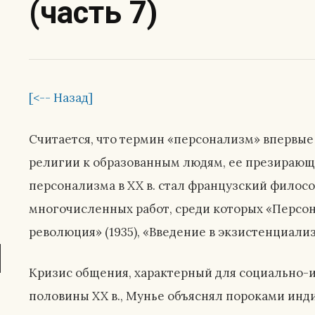
(часть 7)
[<-- Назад]
Считается, что термин «персонализм» впервые
религии к образованным людям, ее презирающ
персонализма в XX в. стал французский философ
многочисленных работ, среди которых «Персо
революция» (1935), «Введение в экзистенциализм
Кризис общения, характерный для социально-
половины XX в., Мунье объяснял пороками ин