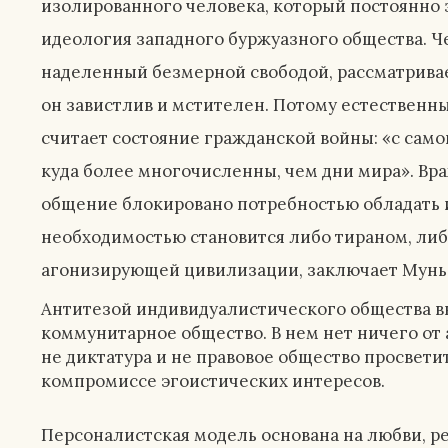
изолированного человека, который постоянно 
идеология западного буржуазного общества. Ч
наделенный безмерной свободой, рассматривае
он завистлив и мстителен. Потому естествен
считает состояние гражданской войны: «с сам
,
куда более многочисленны, чем дни мира». Вр
общение блокировано потребностью обладать и
необходимостью становится либо тираном, либ
агонизирующей цивилизации, заключает Мунье
Антитезой индивидуалистического общества в
коммунитарное общество. В нем нет ничего от
не диктатура и не правовое общество просвети
компромиссе эгоистических интересов.
Персоналистская модель основана на любви, р