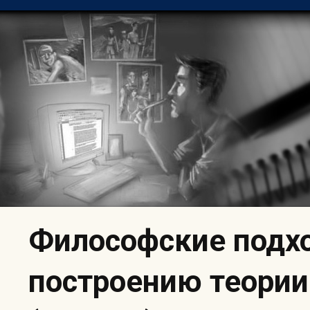
Skip
to
content
Философские подх
построению теории