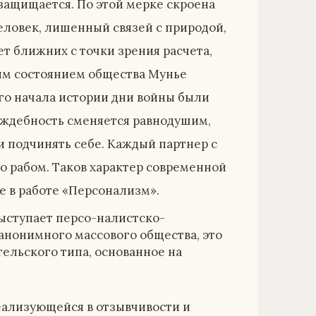
защищается. По этой мерке скроена
еловек, лишенный связей с природой,
т ближних с точки зрения расчета,
ным состоянием общества Мунье
ого начала истории дни войны были
аждебность сменяется равнодушим,
 подчинять себе. Каждый партнер с
о рабом. Таков характер современной
 в работе «Персонализм».
ыступает персо-налистско-
 анонимного массового общества, это
тельского типа, основанное на
еализующейся в отзывчивости и