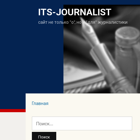
ITS-JOURNALIST
сайт не только "о", но и "для" журналистики
Главная
Найти: