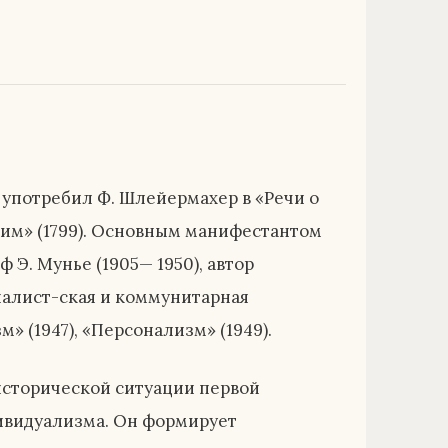
 употребил Ф. Шлейермахер в «Речи о
им» (1799). Основным манифестантом
 Э. Мунье (1905— 1950), автор
налист-ская и коммунитарная
» (1947), «Персонализм» (1949).
исторической ситуации первой
дивидуализма. Он формирует