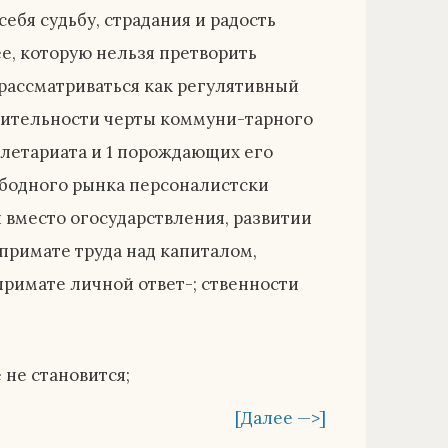
ебя судьбу, страдания и радость
ее, которую нельзя претворить
рассматриваться как регулятивный
твительности черты коммуни-тарного
летариата и 1 порождающих его
ободного рынка персоналистски
 вместо огосударствления, развитии
примате труда над капиталом,
примате личной ответ-; ственности
 не становится;
[Далее —>]