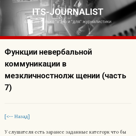
Skip
to
ITS-JOURNALIST
content
сайт не только "о", но и "для" журналистики
Функции невербальной
коммуникации в
мезкличностнолж щении (часть
7)
[<-- Назад]
У слушателя есть заранее заданные категорк что бы