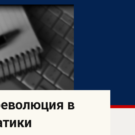
революция в
атики