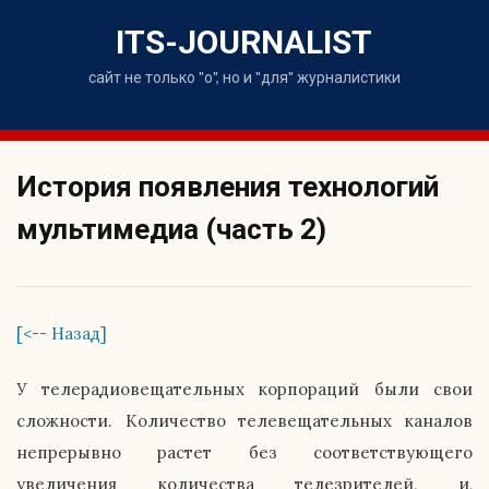
Skip
to
ITS-JOURNALIST
content
сайт не только "о", но и "для" журналистики
История появления технологий
мультимедиа (часть 2)
[<-- Назад]
У телерадиовещательных корпораций были свои
сложности. Количество телевещательных каналов
непрерывно растет без соответствующего
увеличения количества телезрителей, и,