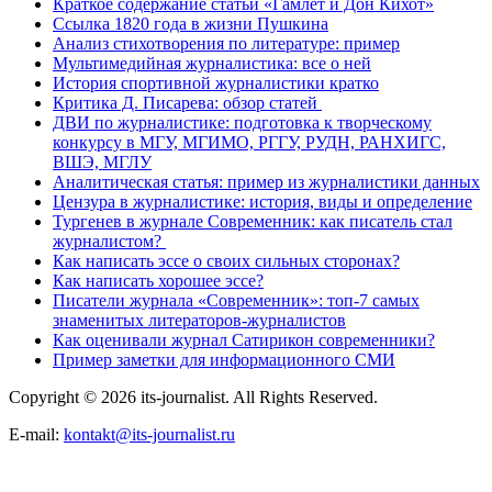
Краткое содержание статьи «Гамлет и Дон Кихот»
Ссылка 1820 года в жизни Пушкина
Анализ стихотворения по литературе: пример
Мультимедийная журналистика: все о ней
История спортивной журналистики кратко
Критика Д. Писарева: обзор статей
ДВИ по журналистике: подготовка к творческому
конкурсу в МГУ, МГИМО, РГГУ, РУДН, РАНХИГС,
ВШЭ, МГЛУ
Аналитическая статья: пример из журналистики данных
Цензура в журналистике: история, виды и определение
Тургенев в журнале Современник: как писатель стал
журналистом?
Как написать эссе о своих сильных сторонах?
Как написать хорошее эссе?
Писатели журнала «Современник»: топ-7 самых
знаменитых литераторов-журналистов
Как оценивали журнал Сатирикон современники?
Пример заметки для информационного СМИ
Copyright © 2026 its-journalist. All Rights Reserved.
E-mail:
kontakt@its-journalist.ru