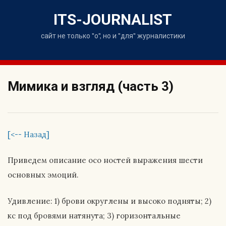
Skip
to
ITS-JOURNALIST
content
сайт не только "о", но и "для" журналистики
Мимика и взгляд (часть 3)
[<-- Назад]
Приведем описание осо ностей выражения шести
основных эмоций.
Удивление: 1) брови округлены и высоко подняты; 2)
кс под бровями натянута; 3) горизонтальные