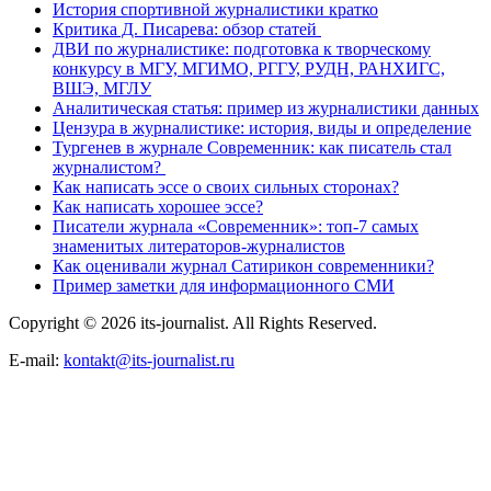
История спортивной журналистики кратко
Критика Д. Писарева: обзор статей
ДВИ по журналистике: подготовка к творческому
конкурсу в МГУ, МГИМО, РГГУ, РУДН, РАНХИГС,
ВШЭ, МГЛУ
Аналитическая статья: пример из журналистики данных
Цензура в журналистике: история, виды и определение
Тургенев в журнале Современник: как писатель стал
журналистом?
Как написать эссе о своих сильных сторонах?
Как написать хорошее эссе?
Писатели журнала «Современник»: топ-7 самых
знаменитых литераторов-журналистов
Как оценивали журнал Сатирикон современники?
Пример заметки для информационного СМИ
Copyright © 2026 its-journalist. All Rights Reserved.
E-mail:
kontakt@its-journalist.ru