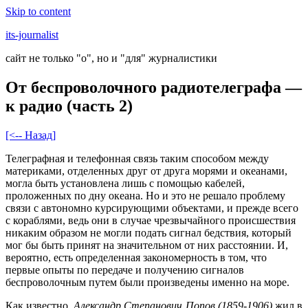
Skip to content
its-journalist
сайт не только "о", но и "для" журналистики
От беспроволочного радиотелеграфа —
к радио (часть 2)
[<-- Назад]
Телеграфная и телефонная связь таким способом между
материками, отделенных друг от друга морями и океанами,
могла быть установлена лишь с помощью кабелей,
проложенных по дну океана. Но и это не решало проблему
связи с автономно курсирующими объектами, и прежде всего
с кораблями, ведь они в случае чрезвычайного происшествия
никаким образом не могли подать сигнал бедствия, который
мог бы быть принят на значительном от них расстоянии. И,
вероятно, есть определенная закономерность в том, что
первые опыты по передаче и получению сигналов
беспроволочным путем были произведены именно на море.
Как известно,
Александр Степанович Попов (1859-1906)
жил в