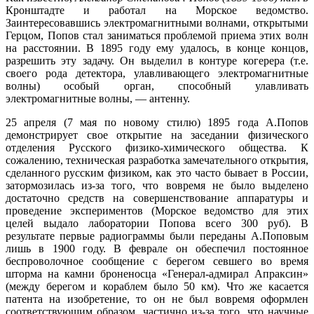
Кронштадте и работал на Морское ведомство.
Заинтересовавшись электромагнитными волнами, открытыми
Герцом, Попов стал заниматься проблемой приема этих волн
на расстоянии. В 1895 году ему удалось, в конце концов,
разрешить эту задачу. Он выделил в контуре когерера (т.е.
своего рода детектора, улавливающего электромагнитные
волны) особый орган, способный улавливать
электромагнитные волны, — антенну.
25 апреля (7 мая по новому стилю) 1895 года А.Попов
демонстрирует свое открытие на заседании физического
отделения Русского физико-химического общества. К
сожалению, техническая разработка замечательного открытия,
сделанного русским физиком, как это часто бывает в России,
затормозилась из-за того, что вовремя не было выделено
достаточно средств на совершенствование аппаратуры и
проведение экспериментов (Морское ведомство для этих
целей выдало лаборатории Попова всего 300 руб). В
результате первые радиограммы были переданы А.Поповым
лишь в 1900 году. В феврале он обеспечил постоянное
беспроволочное сообщение с берегом севшего во время
шторма на камни броненосца «Генерал-адмирал Апраксин»
(между берегом и кораблем было 50 км). Что же касается
патента на изобретение, то он не был вовремя оформлен
соответствующим образом, частично из-за того, что научные