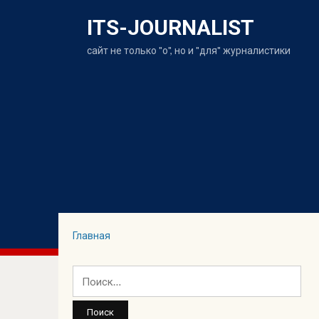
ITS-JOURNALIST
сайт не только "о", но и "для" журналистики
Главная
Найти: