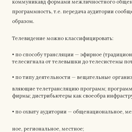
коммуникавд формами межличностного общен
программность, т.е. передача аудитории сооб
образом.
Телевидение можно классифицировать:
,
• по способу трансляции — эфирное (традицио
телесигнала от телевышки до телесистемы пот 
• по типу деятельности — вещательные органи
вляющие телетрансляцию программ; программ
фирмы; дистрибьютеры как своеобра инфрастр
• по охвату аудитории — общенациональное, м
ное, региональное, местное;