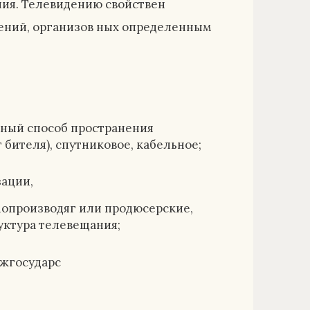
ия. Телевидению свойствен
щений, организов ных определенным
нный способ пространения
бителя), спутниковое, кабельное;
зации,
опроизводяг или продюсерские,
уктура телевещания;
ежгосударс