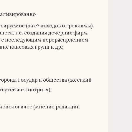
иализированно
ируемое (за с? доходов от рекламы);
неса, т.е. создания дочерних фирм,
м с последующим перераспрлением
ннс нансовых групп и др.;
тороны государ и общества (жесткий
тсутствие контроля);
монологичес (мнение редакции