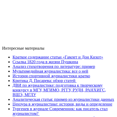
Интересные материалы
Краткое содержание статьи «Гамлет и Дон Кихот»
Ссылка 1820 года в жизни Пушкина
Анализ стихотворения по литературе: пример
Мультимедийная журналистика: все о ней
История спортивной журналистики кратко
Критика Д. Писарева: обзор статей
ДВИ по журналистике: подготовка к творческому
конкурсу в МГУ, МГИМО, РГГУ, РУДН, РАНХИГС,
ВШЭ, МГЛУ
Аналитическая статья: пример из журналистики данных
Цензура в журналистике: история, виды и определение
Тургенев в журнале Современник: как писатель стал
журналистом?