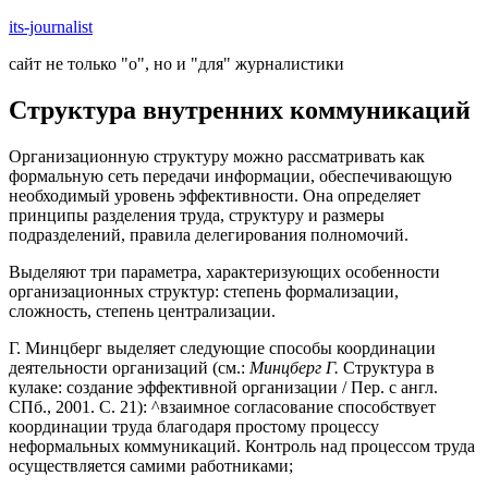
Skip
its-journalist
to
сайт не только "о", но и "для" журналистики
content
Структура внутренних коммуникаций
Организационную структуру можно рассматривать как
формальную сеть передачи информации, обеспечивающую
необходимый уровень эффективности. Она определяет
принципы разделения труда, структуру и размеры
подразделений, правила делегирования полномочий.
Выделяют три параметра, характеризующих особенности
организационных структур: степень формализации,
сложность, степень централизации.
Г. Минцберг выделяет следующие способы координации
деятельности организаций (см.:
Минцберг Г.
Структура в
кулаке: создание эффективной организации / Пер. с англ.
СПб., 2001. С. 21): ^взаимное согласование способствует
координации труда благодаря простому процессу
неформальных коммуникаций. Контроль над процессом труда
осуществляется самими работниками;