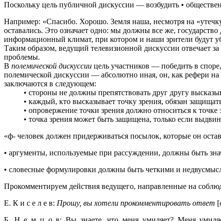
Поскольку цель публичной дискуссии — возбудить • обществен
Например: «Спасибо. Хорошо. Земля наша, несмотря на «утечку 
оставались. Это означает одно: мы должны все же, государство
информационный климат, при котором и наши зрители будут уб
Таким образом, ведущий телевизионной дискуссии отвечает за 
проблемы.
В
полемической дискуссии
цель участников — победить в споре
полемической дискуссии — абсолютно иная, он, как рефери на 
заключаются в следующем:
• стороны не должны препятствовать друг другу высказы
• каждый, кто высказывает точку зрения, обязан защищать 
• опровержение точки зрения должно относиться к точке
• точка зрения может быть защищена, только если выдвин
«ф- человек должен придерживаться посылок, которые он ост
• аргументы, используемые при рассуждении, должны быть зн
• словесные формулировки должны быть четкими и недвусмы
Прокомментируем действия ведущего, направленные на соблюден
Е. К и с е л е в:
Прошу, вы хотели прокомментировать ответ
[
Б. Н е м ц о в: Вы знаете, что меня умиляет? Меня умиляе