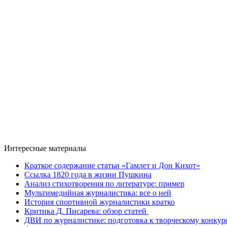
Интересные материалы
Краткое содержание статьи «Гамлет и Дон Кихот»
Ссылка 1820 года в жизни Пушкина
Анализ стихотворения по литературе: пример
Мультимедийная журналистика: все о ней
История спортивной журналистики кратко
Критика Д. Писарева: обзор статей
ДВИ по журналистике: подготовка к творческому кон