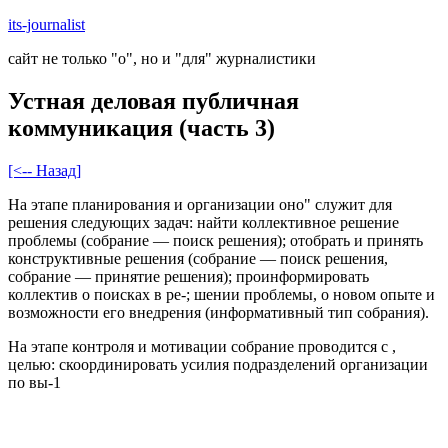
Skip
its-journalist
to
сайт не только "о", но и "для" журналистики
content
Устная деловая публичная
коммуникация (часть 3)
[<-- Назад]
На этапе планирования и организации оно" служит для
решения следующих задач: найти коллективное решение
проблемы (собрание — поиск решения); отобрать и принять
конструктивные решения (собрание — поиск решения,
собрание — принятие решения); проинформировать
коллектив о поисках в ре-; шении проблемы, о новом опыте и
возможности его внедрения (информативный тип собрания).
На этапе контроля и мотивации собрание проводится с ,
целью: скоординировать усилия подразделений организации
по вы-1