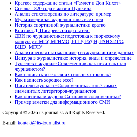
Краткое содержание статьи «Гамлет и Дон Кихот»
Ссылка 1820 года в жизни Пушкина
Анализ стихотворения по литературе: пример
Мультимедийная журналистика: все о ней
История спортивной журналистики кратко
Критика Д. Писарева: обзор статей
ДВИ по журналистике: подготовка к творческому
конкурсу в МГУ, МГИМО, РГГУ, РУДН, РАНХИГС,
ВШЭ, МГЛУ
Аналитическая статья: пример из журналистики данных
Цензура в журналистике: история, виды и определение
Тургенев в журнале Современник: как писатель стал
журналистом?
Как написать эссе о своих сильных сторонах?
Как написать хорошее эссе?
Писатели журнала «Современник»: топ-7 самых
знаменитых литераторов-журналистов
Как оценивали журнал Сатирикон современники?
Пример заметки для информационного СМИ
Copyright © 2026 its-journalist. All Rights Reserved.
E-mail:
kontakt@its-journalist.ru