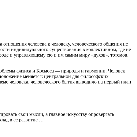
а отношения человека к человеку, человеческого общения не
ности индивидуального существования в коллективном, где не
роде и управляющему ею и им самим миру «духов», тотемов,
роблемы физиса и Космоса — природы и гармонии. Человек
. положение меняется: центральной для философских
леме человека, человеческого бытия выводило на первый план
ировать свои мысли, а главное искусству опровергать
клад в ее развитие …