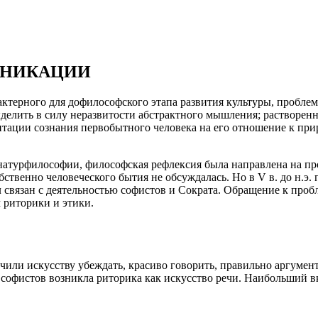
УНИКАЦИИ
ктерного для дофилософского этапа развития культуры, проблем
ыделить в силу неразвитости абстрактного мышления; растворен
тации сознания первобытного человека на его отношение к при
 натурфилософии, философская рефлексия была направлена на п
бственно человеческого бытия не обсуждалась. Но в V в. до н.э
 связан с деятельностью софистов и Сократа. Обращение к проб
 риторики и этики.
чили искусству убеждать, красиво говорить, правильно аргумент
софистов возникла риторика как искусство речи. Наибольший в