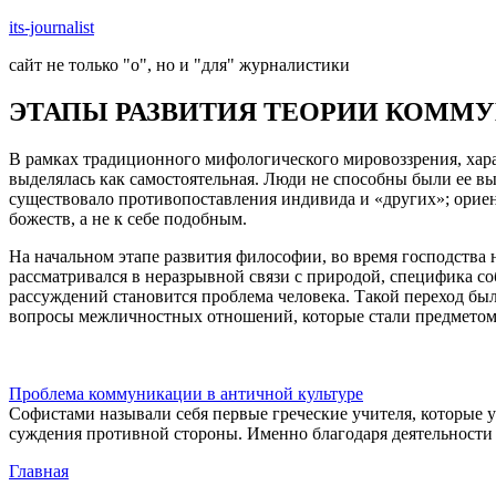
Skip
its-journalist
to
сайт не только "о", но и "для" журналистики
content
ЭТАПЫ РАЗВИТИЯ ТЕОРИИ КОММ
В рамках традиционного мифологического мировоззрения, хара
выделялась как самостоятельная. Люди не способны были ее в
существовало противопоставления индивида и «других»; ориен
божеств, а не к себе подобным.
На начальном этапе развития философии, во время господства
рассматривался в неразрывной связи с природой, специфика со
рассуждений становится проблема человека. Такой переход был
вопросы межличностных отношений, которые стали предметом
Проблема коммуникации в античной культуре
Софистами называли себя первые греческие учителя, которые у
суждения противной стороны. Именно благодаря деятельности 
Главная