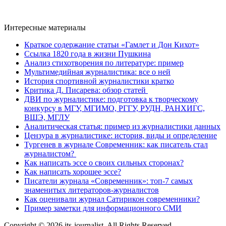
Интересные материалы
Краткое содержание статьи «Гамлет и Дон Кихот»
Ссылка 1820 года в жизни Пушкина
Анализ стихотворения по литературе: пример
Мультимедийная журналистика: все о ней
История спортивной журналистики кратко
Критика Д. Писарева: обзор статей
ДВИ по журналистике: подготовка к творческому
конкурсу в МГУ, МГИМО, РГГУ, РУДН, РАНХИГС,
ВШЭ, МГЛУ
Аналитическая статья: пример из журналистики данных
Цензура в журналистике: история, виды и определение
Тургенев в журнале Современник: как писатель стал
журналистом?
Как написать эссе о своих сильных сторонах?
Как написать хорошее эссе?
Писатели журнала «Современник»: топ-7 самых
знаменитых литераторов-журналистов
Как оценивали журнал Сатирикон современники?
Пример заметки для информационного СМИ
Copyright © 2026 its-journalist. All Rights Reserved.