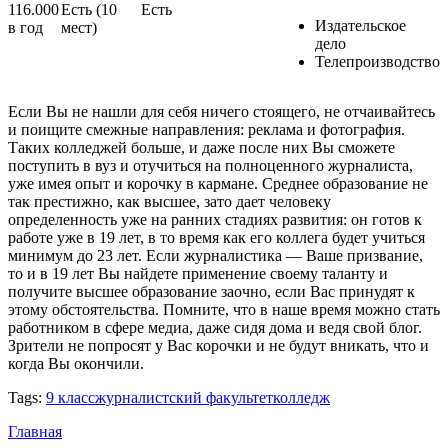
116.000
Есть (10
Есть
Издательское
в год
мест)
дело
Телепроизводство
Если Вы не нашли для себя ничего стоящего, не отчаивайтесь
и поищите смежные направления: реклама и фотография.
Таких колледжей больше, и даже после них Вы сможете
поступить в вуз и отучиться на полноценного журналиста,
уже имея опыт и корочку в кармане. Среднее образование не
так престижно, как высшее, зато дает человеку
определенность уже на ранних стадиях развития: он готов к
работе уже в 19 лет, в то время как его коллега будет учиться
минимум до 23 лет. Если журналистика — Ваше призвание,
то и в 19 лет Вы найдете применение своему таланту и
получите высшее образование заочно, если Вас принудят к
этому обстоятельства. Помните, что в наше время можно стать
работником в сфере медиа, даже сидя дома и ведя свой блог.
Зрители не попросят у Вас корочки и не будут вникать, что и
когда Вы окончили.
Tags:
9 класс
журналистский факультет
колледж
Главная