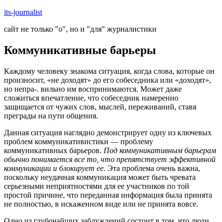
Skip
its-journalist
to
сайт не только "о", но и "для" журналистики
content
Коммуникативные барьеры
Каждому человеку знакома ситуация, когда слова, которые он
произносит, «не доходят» до его собеседника или «доходят»,
но непра-. вильно им воспринимаются. Может даже
сложиться впечатление, что собеседник намеренно
защищается от чужих слов, мыслей, переживаний, ставя
преграды на пути общения.
Данная ситуация наглядно демонстрирует одну из ключевых
проблем коммуникативистики — проблему
коммуникативных барьеров.
Под коммуникативным
барьерам
обычно понимается все то, что препятствует эффективной
коммуникации и блокирует ее.
Эта проблема очень важна,
поскольку неудачная коммуникация может быть чревата
серьезными неприятностями для ее участников по той
простой причине, что переданная информация была принята
не полностью, в искаженном виде или не принята вовсе.
Одно из глубочайших заблуждений состоит в том, что люди