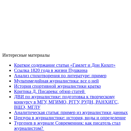
Интересные материалы
Краткое содержание статьи «Гамлет и Дон Кихот»
Ссылка 1820 года в жизни Пушкина
Анализ стихотворения по литературе: пример
Мультимедийная журналистика: все о ней
История спортивной журналистики кратко
Критика Д. Писарева: обзор статей
ДВИ по журналистике: подготовка к творческому
конкурсу в МГУ, МГИМО, РГГУ, РУДН, РАНХИГС,
ВШЭ, МГЛУ
Аналитическая статья: пример из журналистики данных
Цензура в журналистике: история, виды и определение
Тургенев в журнале Современник: как писатель стал
журналистом?