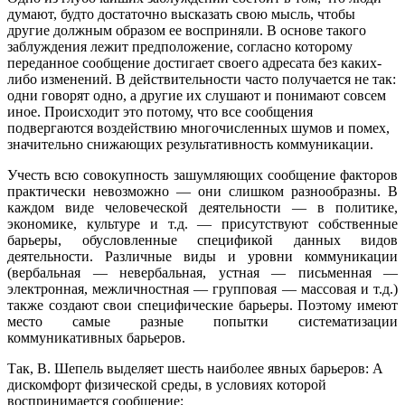
думают, будто достаточно высказать свою мысль, чтобы
другие должным образом ее восприняли. В основе такого
заблуждения лежит предположение, согласно которому
переданное сообщение достигает своего адресата без каких-
либо изменений. В действительности часто получается не так:
одни говорят одно, а другие их слушают и понимают совсем
иное. Происходит это потому, что все сообщения
подвергаются воздействию многочисленных шумов и помех,
значительно снижающих результативность коммуникации.
Учесть всю совокупность зашумляющих сообщение факторов
практически невозможно — они слишком разнообразны. В
каждом виде человеческой деятельности — в политике,
экономике, культуре и т.д. — присутствуют собственные
барьеры, обусловленные спецификой данных видов
деятельности. Различные виды и уровни коммуникации
(вербальная — невербальная, устная — письменная —
электронная, межличностная — групповая — массовая и т.д.)
также создают свои специфические барьеры. Поэтому имеют
место самые разные попытки систематизации
коммуникативных барьеров.
Так, В. Шепель выделяет шесть наиболее явных барьеров: А
дискомфорт физической среды, в условиях которой
воспринимается сообщение;