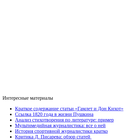
Интересные материалы
Краткое содержание статьи «Гамлет и Дон Кихот»
Ссылка 1820 года в жизни Пушкина
Анализ стихотворения по литературе: пример
Мультимедийная журналистика: все о ней
История спортивной журналистики кратко
Критика Д. Писарева: обзор статей