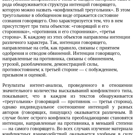
рода обнаруживается структура интенций говорящего,
которую можно назвать «конфликтный треугольник». В этом
треугольнике в обобщенном виде отражается состояние
сознания говорящего. Оно характеризуется тем, что в нем
присутствует три типа объектов: «говорящий и его
сторонники», «противник и его сторонники», «третья
сторона». К каждому из этих объектов направлены интенции
различного характера. Так, интенции говорящего,
направленные на себя, как правило, связаны с приятием
одобрения и отводом обвинений. Интенции говорящего,
направленные на противника, связаны с обвинением,
угрозой, разоблачением, демонстрацией силы,
противостоянием; к третьей стороне — с побуждением,
призывом и оценкой.
Результаты интент-анализа, проведенного в отношении
значительного количества высказываний конфликтного типа,
показывают, что в каждом из текстов обнаруживается
«треугольник» (говорящий — противник — третья сторона),
однако индивидуальное соотношение интенций у разных
авторов (говорящих, пишущих) оказывается различным. В
случае более острого конфликта преобладающими становятся
интенции, направленные на противника, в меньшей степени
— на самого говорящего. Во всех случаях изучение материала
конфликтных взаимодействий оказывается удобным в силу