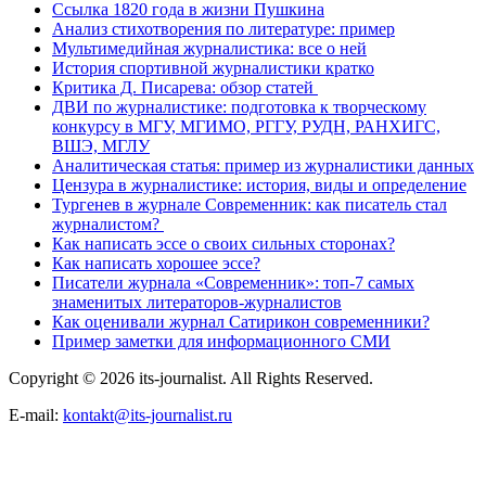
Ссылка 1820 года в жизни Пушкина
Анализ стихотворения по литературе: пример
Мультимедийная журналистика: все о ней
История спортивной журналистики кратко
Критика Д. Писарева: обзор статей
ДВИ по журналистике: подготовка к творческому
конкурсу в МГУ, МГИМО, РГГУ, РУДН, РАНХИГС,
ВШЭ, МГЛУ
Аналитическая статья: пример из журналистики данных
Цензура в журналистике: история, виды и определение
Тургенев в журнале Современник: как писатель стал
журналистом?
Как написать эссе о своих сильных сторонах?
Как написать хорошее эссе?
Писатели журнала «Современник»: топ-7 самых
знаменитых литераторов-журналистов
Как оценивали журнал Сатирикон современники?
Пример заметки для информационного СМИ
Copyright © 2026 its-journalist. All Rights Reserved.
E-mail:
kontakt@its-journalist.ru