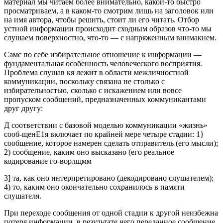
материал мы читаем более внимательно, какой-то быстро
просматриваем, а в каком-то смотрим лишь на заголовок или
на имя автора, чтобы решить, стоит ли его читать. Отбор
устной информации происходит сходным образов что-то мы
слушаем поверхностно, что-то — с напряженным вннмакнем.
Самс по себе избирательное отношение к информации —
фундаментальная особенность человеческого восприятия.
Проблема слушав кя лежит в области межличностной
коммуникации, поскольку связана не столько с
избирательностью, сколько с искажением или вовсе
пропуском сообщений, предназначенных коммуникантами
друг другу:
Д соответствии с базовой моделью коммуникации «жизнь»
сооб-щенЕ1я включает по крайней мере четыре стадии: 1}
сообщение, которое намерен сделать отправитель (его мысли);
2) сообщение, каким оно высказано (его реальное
кодирование го-ворлщмм
3] та, как оно интерпретировано (декодировано слушателем);
4) то, каким оно окончательно сохранилось в памяти
слушателя.
При переходе сообщения от одной стадии к другой неизбежна
потеря информации, в результате чего переданное сообщение