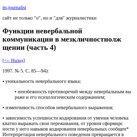
Skip
its-journalist
to
сайт не только "о", но и "для" журналистики
content
Функции невербальной
коммуникации в мезкличностнолж
щении (часть 4)
[<-- Назад]
1997. № 5. С. 85—94):
• уникальность невербального языка;
• неизбежность противоречий между невербальным вы
раже и его психологическим содержанием;
• изменчивость способов невербального выражения;
• зависимость успешности кодирования от умения человека
кватно выражать свои переживания, от уровня сформирс
ности у него навыков кодирования невербальных сообщен*
Интерпретация невербального поведения превращается в