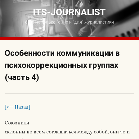
Skip
to
ITS-JOURNALIST
content
сайт не только "о", но и "для" журналистики
Особенности коммуникации в
психокоррекционных группах
(часть 4)
[<-- Назад]
Союзники
склонны во всем соглашаться между собой, они то и