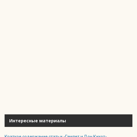
Интересные материалы
Краткое содержание статьи «Гамлет и Дон Кихот»