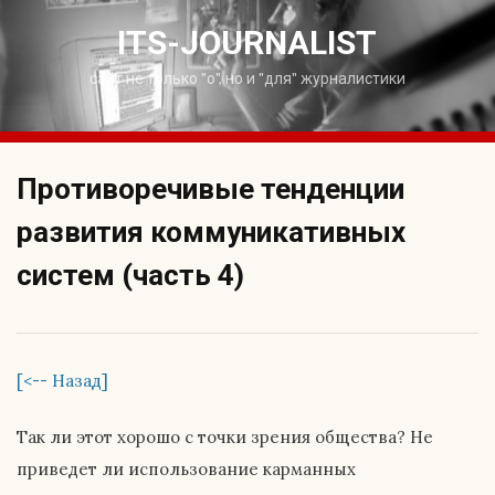
Skip
to
ITS-JOURNALIST
content
сайт не только "о", но и "для" журналистики
Противоречивые тенденции
развития коммуникативных
систем (часть 4)
[<-- Назад]
Так ли этот хорошо с точки зрения общества? Не
приведет ли использование карманных